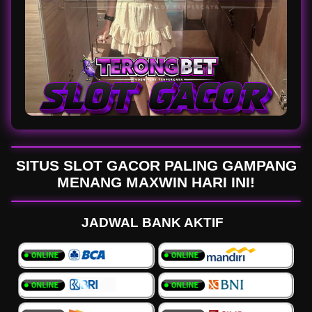
SITUS SLOT GACOR PALING GAMPANG
MENANG MAXWIN HARI INI!
JADWAL BANK AKTIF